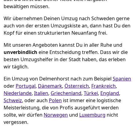
bewältigen müssen.
Wir übernehmen Deinen Umzug nach Schweden gerne
auch von der ersten Umzugskiste an, dann hast Du den
Kopf für einen strukturierten Neuanfang frei.
Mit unseren Angeboten kannst Du in aller Ruhe und
unverbindlich
eine Entscheidung treffen. Dass wir die
besten Umzugshelfer in der Stadt haben, das erleben
wir täglich.
Ein Umzug von Delmenhorst nach zum Beispiel
Spanien
oder
Portugal
,
Dänemark
,
Österreich
,
Frankreich
,
Niederlande
,
Italien
,
Griechenland
,
Türkei
,
England
,
Schweiz
, oder auch
Polen
ist immer eine logistische
Meisterleistung, die von Profis ausgeführt werden
sollte, wir dürfen
Norwegen
und
Luxemburg
nicht
vergessen.