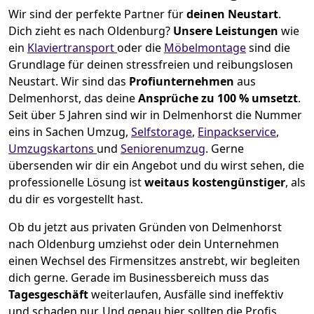
Wir sind der perfekte Partner für
deinen Neustart
.
Dich zieht es nach Oldenburg?
Unsere Leistungen
wie
ein
Klaviertransport
oder die
Möbelmontage
sind die
Grundlage für deinen stressfreien und reibungslosen
Neustart.
Wir sind das
Profiunternehmen
aus
Delmenhorst, das deine
Ansprüche zu 100 % umsetzt
.
Seit über 5 Jahren sind wir in Delmenhorst die Nummer
eins in Sachen Umzug,
Selfstorage
,
Einpackservice
,
Umzugskartons
und
Seniorenumzug
.
Gerne
übersenden wir dir ein Angebot und du wirst sehen, die
professionelle Lösung ist
weitaus kostengünstiger
, als
du dir es vorgestellt hast.
Ob du jetzt aus privaten Gründen von Delmenhorst
nach Oldenburg umziehst oder dein Unternehmen
einen Wechsel des Firmensitzes anstrebt, wir begleiten
dich gerne. Gerade im Businessbereich muss das
Tagesgeschäft
weiterlaufen, Ausfälle sind ineffektiv
und schaden nur. Und genau hier sollten die Profis