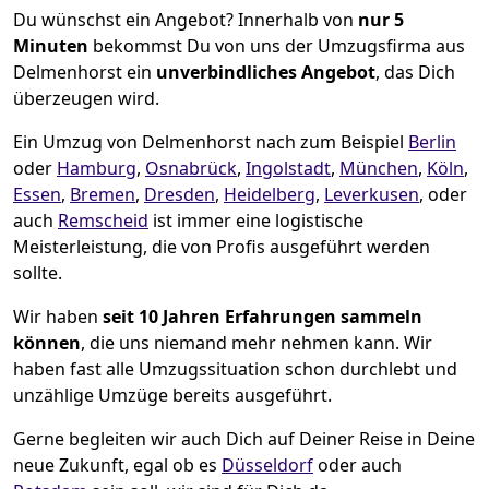
Du wünschst ein Angebot? Innerhalb von
nur 5
Minuten
bekommst Du von uns der Umzugsfirma aus
Delmenhorst ein
unverbindliches Angebot
, das Dich
überzeugen wird.
Ein Umzug von Delmenhorst nach zum Beispiel
Berlin
oder
Hamburg
,
Osnabrück
,
Ingolstadt
,
München
,
Köln
,
Essen
,
Bremen
,
Dresden
,
Heidelberg
,
Leverkusen
, oder
auch
Remscheid
ist immer eine logistische
Meisterleistung, die von Profis ausgeführt werden
sollte.
Wir haben
seit
10 Jahren Erfahrungen sammeln
können
, die uns niemand mehr nehmen kann. Wir
haben fast alle Umzugssituation schon durchlebt und
unzählige Umzüge bereits ausgeführt.
Gerne begleiten wir auch Dich auf Deiner Reise in Deine
neue Zukunft, egal ob es
Düsseldorf
oder auch