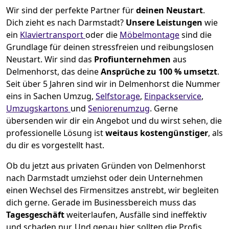
Wir sind der perfekte Partner für
deinen Neustart
.
Dich zieht es nach Darmstadt?
Unsere Leistungen
wie
ein
Klaviertransport
oder die
Möbelmontage
sind die
Grundlage für deinen stressfreien und reibungslosen
Neustart.
Wir sind das
Profiunternehmen
aus
Delmenhorst, das deine
Ansprüche zu 100 % umsetzt
.
Seit über 5 Jahren sind wir in Delmenhorst die Nummer
eins in Sachen Umzug,
Selfstorage
,
Einpackservice
,
Umzugskartons
und
Seniorenumzug
.
Gerne
übersenden wir dir ein Angebot und du wirst sehen, die
professionelle Lösung ist
weitaus kostengünstiger
, als
du dir es vorgestellt hast.
Ob du jetzt aus privaten Gründen von Delmenhorst
nach Darmstadt umziehst oder dein Unternehmen
einen Wechsel des Firmensitzes anstrebt, wir begleiten
dich gerne. Gerade im Businessbereich muss das
Tagesgeschäft
weiterlaufen, Ausfälle sind ineffektiv
und schaden nur. Und genau hier sollten die Profis