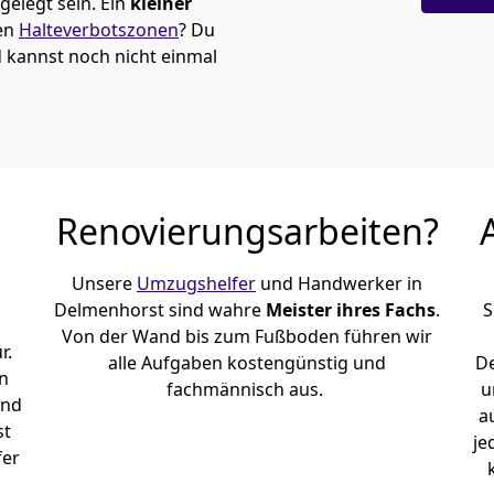
elegt sein. Ein
kleiner
den
Halteverbotszonen
? Du
 kannst noch nicht einmal
Renovierungsarbeiten?
Unsere
Umzugshelfer
und Handwerker in
Delmenhorst sind wahre
Meister ihres Fachs
.
S
Von der Wand bis zum Fußboden führen wir
r.
alle Aufgaben kostengünstig und
D
n
fachmännisch aus.
u
und
a
st
je
fer