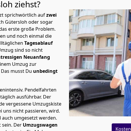
sloh
ziehst?
t sprichwörtlich auf
zwei
ch Gütersloh oder sogar
das erste große Problem.
en und noch einmal die
lltäglichen
Tagesablauf
Umzug sind so nicht
stressigen Neuanfang
 einem Umzug zur
. Das musst Du
unbedingt
tenintensiv. Pendelfahrten
täglich ausführbar.
Der
Jede vergessene Umzugskiste
i uns nicht passieren, wird.
d auch umgesetzt werden.
 sein. Der
Umzugswagen
Kosten