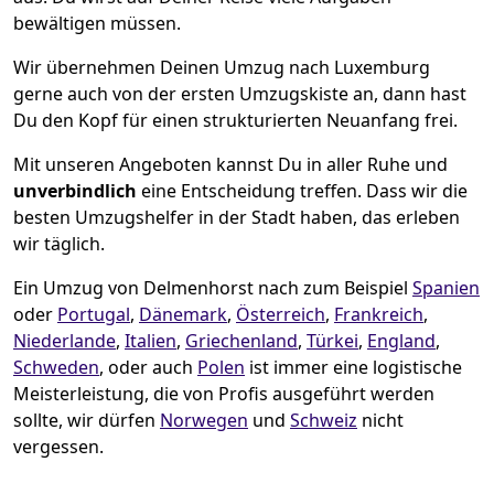
bewältigen müssen.
Wir übernehmen Deinen Umzug nach Luxemburg
gerne auch von der ersten Umzugskiste an, dann hast
Du den Kopf für einen strukturierten Neuanfang frei.
Mit unseren Angeboten kannst Du in aller Ruhe und
unverbindlich
eine Entscheidung treffen. Dass wir die
besten Umzugshelfer in der Stadt haben, das erleben
wir täglich.
Ein Umzug von Delmenhorst nach zum Beispiel
Spanien
oder
Portugal
,
Dänemark
,
Österreich
,
Frankreich
,
Niederlande
,
Italien
,
Griechenland
,
Türkei
,
England
,
Schweden
, oder auch
Polen
ist immer eine logistische
Meisterleistung, die von Profis ausgeführt werden
sollte, wir dürfen
Norwegen
und
Schweiz
nicht
vergessen.