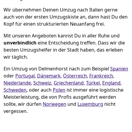
Wir übernehmen Deinen Umzug nach Italien gerne
auch von der ersten Umzugskiste an, dann hast Du den
Kopf für einen strukturierten Neuanfang frei.
Mit unseren Angeboten kannst Du in aller Ruhe und
unverbindlich
eine Entscheidung treffen. Dass wir die
besten Umzugshelfer in der Stadt haben, das erleben
wir täglich.
Ein Umzug von Delmenhorst nach zum Beispiel
Spanien
oder
Portugal
,
Dänemark
,
Österreich
,
Frankreich
,
Niederlande
,
Schweiz
,
Griechenland
,
Türkei
,
England
,
Schweden
, oder auch
Polen
ist immer eine logistische
Meisterleistung, die von Profis ausgeführt werden
sollte, wir dürfen
Norwegen
und
Luxemburg
nicht
vergessen.