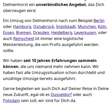
Delmenhorst ein
unverbindliches Angebot
, das Dich
überzeugen wird.
Ein Umzug von Delmenhorst nach zum Beispiel
Berlin
oder
Hamburg
,
Osnabrück
,
Ingolstadt
,
München
,
Köln
,
Essen
,
Bremen
,
Dresden
,
Heidelberg
,
Leverkusen
, oder
auch
Remscheid
ist immer eine logistische
Meisterleistung, die von Profis ausgeführt werden
sollte.
Wir haben
seit
10 Jahren Erfahrungen sammeln
können
, die uns niemand mehr nehmen kann. Wir
haben fast alle Umzugssituation schon durchlebt und
unzählige Umzüge bereits ausgeführt.
Gerne begleiten wir auch Dich auf Deiner Reise in Deine
neue Zukunft, egal ob es
Düsseldorf
oder auch
Potsdam
sein soll, wir sind für Dich da.