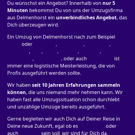
Du wünschst ein Angebot? Innerhalb von
nur 5
Minuten
bekommst Du von uns der Umzugsfirma
aus Delmenhorst ein
unverbindliches Angebot
, das
Dich überzeugen wird.
Ein Umzug von Delmenhorst nach zum Beispiel
Berlin
oder
Hamburg
,
Osnabrück
,
Ingolstadt
,
München
,
Köln
,
Essen
,
Bremen
,
Dresden
,
Heidelberg
,
Leverkusen
, oder auch
Remscheid
ist
immer eine logistische Meisterleistung, die von
Profis ausgeführt werden sollte.
Wir haben
seit
10 Jahren Erfahrungen sammeln
können
, die uns niemand mehr nehmen kann. Wir
haben fast alle Umzugssituation schon durchlebt
und unzählige Umzüge bereits ausgeführt.
Gerne begleiten wir auch Dich auf Deiner Reise in
Deine neue Zukunft, egal ob es
Düsseldorf
oder
auch
Potsdam
sein soll, wir sind für Dich da.