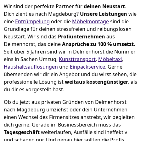
Wir sind der perfekte Partner für
deinen Neustart
.
Dich zieht es nach Magdeburg?
Unsere Leistungen
wie
eine
Entrümpelung
oder die
Möbelmontage
sind die
Grundlage für deinen stressfreien und reibungslosen
Neustart.
Wir sind das
Profiunternehmen
aus
Delmenhorst, das deine
Ansprüche zu 100 % umsetzt
.
Seit über 5 Jahren sind wir in Delmenhorst die Nummer
eins in Sachen Umzug,
Kunsttransport
,
Möbeltaxi
,
Haushaltsauflösungen
und
Einpackservice
.
Gerne
übersenden wir dir ein Angebot und du wirst sehen, die
professionelle Lösung ist
weitaus kostengünstiger
, als
du dir es vorgestellt hast.
Ob du jetzt aus privaten Gründen von Delmenhorst
nach Magdeburg umziehst oder dein Unternehmen
einen Wechsel des Firmensitzes anstrebt, wir begleiten
dich gerne. Gerade im Businessbereich muss das
Tagesgeschäft
weiterlaufen, Ausfälle sind ineffektiv
und schaden nur. Und genau hier sollten die Profis