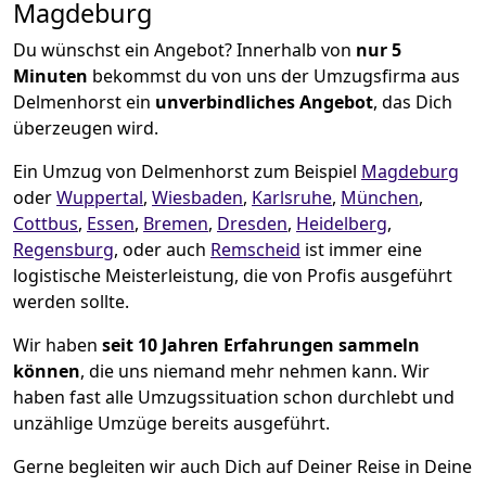
Magdeburg
Du wünschst ein Angebot? Innerhalb von
nur 5
Minuten
bekommst du von uns der Umzugsfirma aus
Delmenhorst ein
unverbindliches Angebot
, das Dich
überzeugen wird.
Ein Umzug von Delmenhorst zum Beispiel
Magdeburg
oder
Wuppertal
,
Wiesbaden
,
Karlsruhe
,
München
,
Cottbus
,
Essen
,
Bremen
,
Dresden
,
Heidelberg
,
Regensburg
, oder auch
Remscheid
ist immer eine
logistische Meisterleistung, die von Profis ausgeführt
werden sollte.
Wir haben
seit
10 Jahren Erfahrungen sammeln
können
, die uns niemand mehr nehmen kann. Wir
haben fast alle Umzugssituation schon durchlebt und
unzählige Umzüge bereits ausgeführt.
Gerne begleiten wir auch Dich auf Deiner Reise in Deine